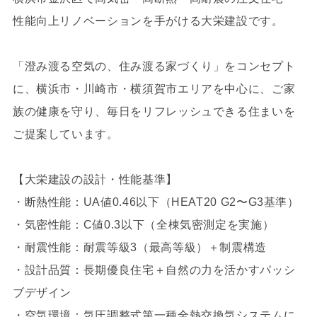
性能向上リノベーションを手がける大栄建設です。
「澄み渡る空気の、住み渡る家づくり」をコンセプト
に、横浜市・川崎市・横須賀市エリアを中心に、ご家
族の健康を守り、毎日をリフレッシュできる住まいを
ご提案しています。
【大栄建設の設計・性能基準】
・断熱性能：UA値0.46以下（HEAT20 G2〜G3基準）
・気密性能：C値0.3以下（全棟気密測定を実施）
・耐震性能：耐震等級3（最高等級）＋制震構造
・設計品質：長期優良住宅＋自然の力を活かすパッシ
ブデザイン
・空気環境：気圧調整式第一種全熱交換気システムに