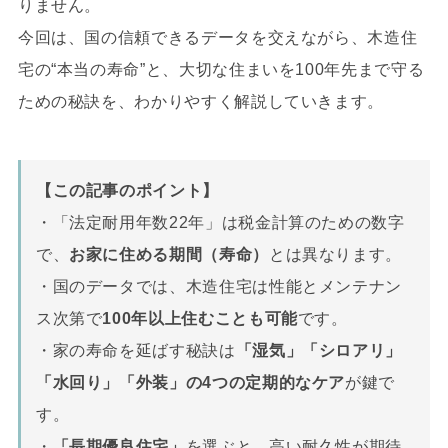
りません。
今回は、国の信頼できるデータを交えながら、木造住
宅の“本当の寿命”と、大切な住まいを100年先まで守る
ための秘訣を、わかりやすく解説していきます。
【この記事のポイント】
・「法定耐用年数22年」は税金計算のための数字
で、
お家に住める期間（寿命）
とは異なります。
・国のデータでは、木造住宅は性能とメンテナン
ス次第で
100年以上住むことも可能
です。
・家の寿命を延ばす秘訣は
「湿気」「シロアリ」
「水回り」「外装」の4つの定期的なケア
が鍵で
す。
・
「長期優良住宅」
を選ぶと、高い耐久性が期待