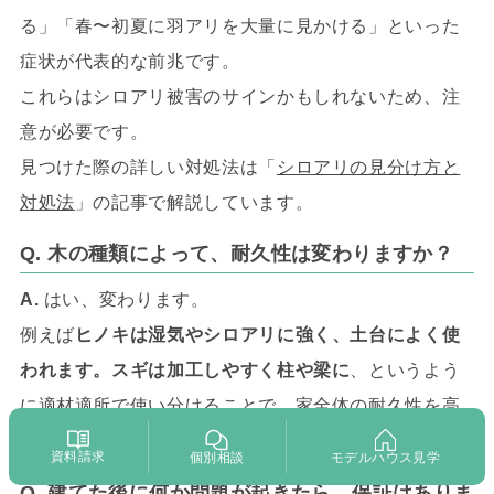
る」「春〜初夏に羽アリを大量に見かける」といった
症状が代表的な前兆です。
これらはシロアリ被害のサインかもしれないため、注
意が必要です。
見つけた際の詳しい対処法は「
シロアリの見分け方と
対処法
」の記事で解説しています。
Q. 木の種類によって、耐久性は変わりますか？
A.
はい、変わります。
例えば
ヒノキは湿気やシロアリに強く、土台によく使
われます。スギは加工しやすく柱や梁に
、というよう
に適材適所で使い分けることで、家全体の耐久性を高
めることができます。
資料請求
個別相談
モデルハウス見学
Q. 建てた後に何か問題が起きたら、保証はありま