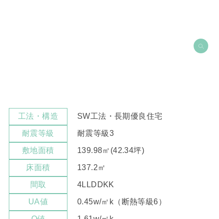
SW工法・長期優良住宅
工法・構造
耐震等級3
耐震等級
139.98㎡(42.34坪)
敷地面積
137.2㎡
床面積
4LLDDKK
間取
0.45w/㎡k（断熱等級6）
UA値
1.61w/㎡k
Q値