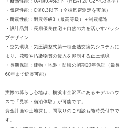
・断熱性能：UA値0.46以下（HEAT20 G2〜G3基準）
・気密性能：C値0.3以下（全棟気密測定を実施）
・耐震性能：耐震等級3（最高等級）＋制震構造
・設計品質：長期優良住宅＋自然の力を活かすパッシ
ブデザイン
・空気環境：気圧調整式第一種全熱交換気システムに
より、花粉や汚染物質の侵入を抑制する正圧環境
・長期保証：建物・地盤・防蟻の初期20年保証（最長
60年まで延長可能）
実際の暮らし心地は、横浜市金沢区にあるモデルハウ
スで「見学・宿泊体験」が可能です。
資金計画や土地探し、間取りのご相談も随時受付中で
す。