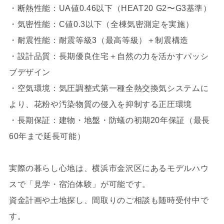
・断熱性能：UA値0.46以下（HEAT20 G2〜G3基準）
・気密性能：C値0.3以下（全棟気密測定を実施）
・耐震性能：耐震等級3（最高等級）＋制震構造
・設計品質：長期優良住宅＋自然の力を活かすパッシ
ブデザイン
・空気環境：気圧調整式第一種全熱交換気システムに
より、花粉や汚染物質の侵入を抑制する正圧環境
・長期保証：建物・地盤・防蟻の初期20年保証（最長
60年まで延長可能）
実際の暮らし心地は、横浜市金沢区にあるモデルハウ
スで「見学・宿泊体験」が可能です。
資金計画や土地探し、間取りのご相談も随時受付中で
す。