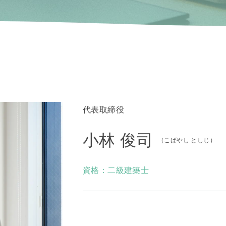
代表取締役
小林 俊司
（こばやし としじ）
資格：
二級建築士