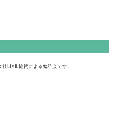
。
LIXIL協賛による勉強会です。