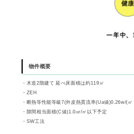
物件概要
・木造2階建て 延べ床面積は約119㎡
・ZEH
・断熱等性能等級7(外皮熱貫流率(Ua値)0.26w/(㎡
・隙間相当面積(C値)1.0㎠/㎡以下予定
・SW工法