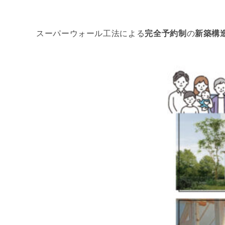
スーパーウォール工法による
完全予約制
の
新築構