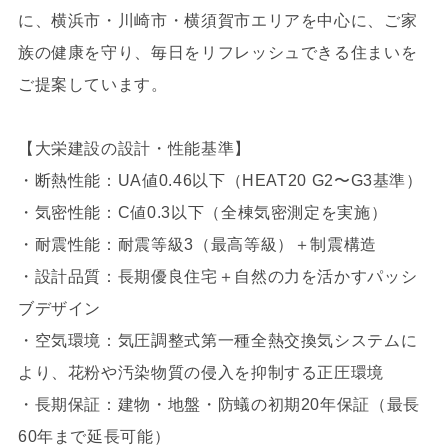
に、横浜市・川崎市・横須賀市エリアを中心に、ご家
族の健康を守り、毎日をリフレッシュできる住まいを
ご提案しています。
【大栄建設の設計・性能基準】
・断熱性能：UA値0.46以下（HEAT20 G2〜G3基準）
・気密性能：C値0.3以下（全棟気密測定を実施）
・耐震性能：耐震等級3（最高等級）＋制震構造
・設計品質：長期優良住宅＋自然の力を活かすパッシ
ブデザイン
・空気環境：気圧調整式第一種全熱交換気システムに
より、花粉や汚染物質の侵入を抑制する正圧環境
・長期保証：建物・地盤・防蟻の初期20年保証（最長
60年まで延長可能）