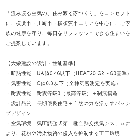
「澄み渡る空気の、住み渡る家づくり」をコンセプト
に、横浜市・川崎市・横須賀市エリアを中心に、ご家
族の健康を守り、毎日をリフレッシュできる住まいを
ご提案しています。
【大栄建設の設計・性能基準】
・断熱性能：UA値0.46以下（HEAT20 G2〜G3基準）
・気密性能：C値0.3以下（全棟気密測定を実施）
・耐震性能：耐震等級3（最高等級）＋制震構造
・設計品質：長期優良住宅＋自然の力を活かすパッシ
ブデザイン
・空気環境：気圧調整式第一種全熱交換気システムに
より、花粉や汚染物質の侵入を抑制する正圧環境