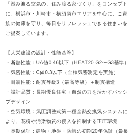
「澄み渡る空気の、住み渡る家づくり」をコンセプト
に、横浜市・川崎市・横須賀市エリアを中心に、ご家
族の健康を守り、毎日をリフレッシュできる住まいを
ご提案しています。
【大栄建設の設計・性能基準】
・断熱性能：UA値0.46以下（HEAT20 G2〜G3基準）
・気密性能：C値0.3以下（全棟気密測定を実施）
・耐震性能：耐震等級3（最高等級）＋制震構造
・設計品質：長期優良住宅＋自然の力を活かすパッシ
ブデザイン
・空気環境：気圧調整式第一種全熱交換気システムに
より、花粉や汚染物質の侵入を抑制する正圧環境
・長期保証：建物・地盤・防蟻の初期20年保証（最長